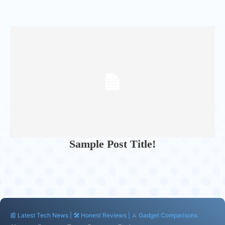
Sample Post Title!
📰 Latest Tech News | 🛠️ Honest Reviews | ⚔️ Gadget Comparisons